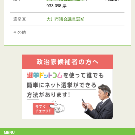
933
票
.098
選挙区
大川市議会議員選挙
その他
MENU