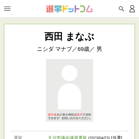
西田 まなぶ
ニシダ マナブ／69歳／ 男
選挙
大川市議会議員選挙
[当選]
(2023/04/23)