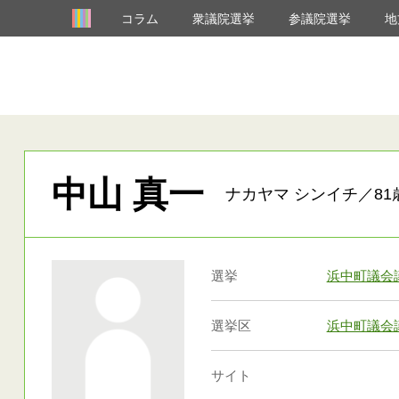
コラム
衆議院選挙
参議院選挙
地
中山 真一
ナカヤマ シンイチ／81
選挙
浜中町議会
選挙区
浜中町議会
サイト