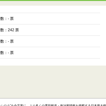
票数：- 票
票数：242 票
票数：- 票
票数：- 票
モシロク”を合言葉に、より多くの選挙報道・政治家情報を掲載する日本最大