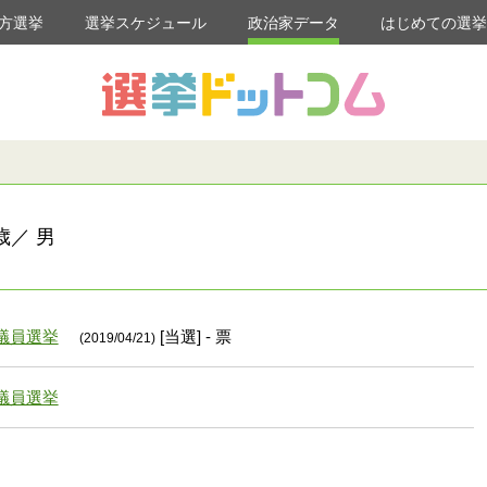
方選挙
選挙スケジュール
政治家データ
はじめての選
歳／ 男
議員選挙
[当選] - 票
(2019/04/21)
議員選挙