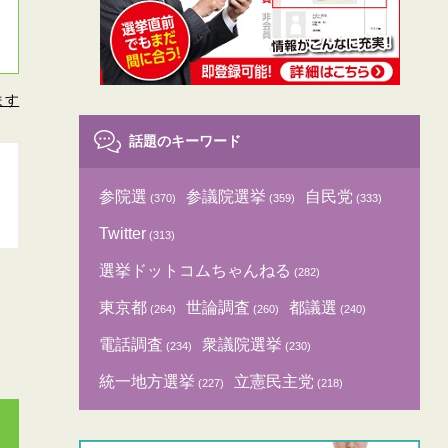
ます
話題のキーワード
参院選
参議院選挙
自民党
(370)
(359)
(333)
Twitter
(313)
選挙ドットコムちゃんねる
(282)
東京都
世論調査
都議選
(264)
(260)
(240)
電話調査
衆議院選挙
(234)
(230)
統一地方選挙
立憲民主党
(227)
(218)