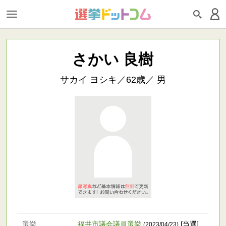
さかい 良樹
サカイ ヨシキ／62歳／ 男
選挙
福井市議会議員選挙
[当選]
(2023/04/23)