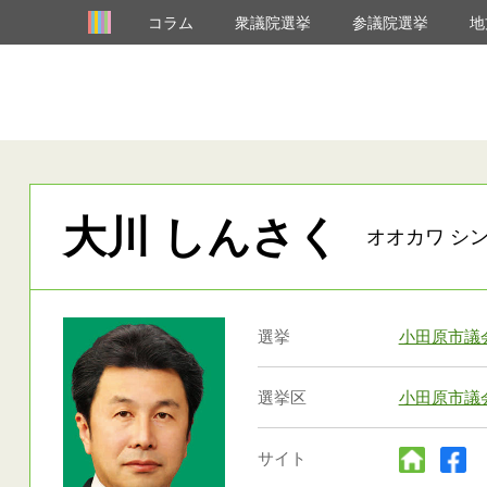
コラム
衆議院選挙
参議院選挙
地
大川 しんさく
オオカワ シン
選挙
小田原市議
選挙区
小田原市議
サイト