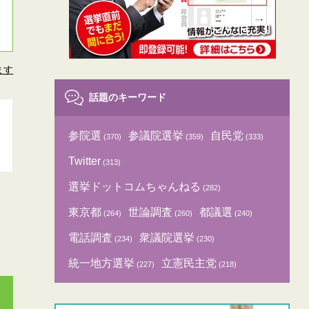
ます
話題のキーワード
参院選
参議院選挙
自民党
(370)
(359)
(333)
Twitter
(313)
選挙ドットコムちゃんねる
(282)
東京都
世論調査
都議選
(264)
(260)
(240)
電話調査
衆議院選挙
(234)
(230)
統一地方選挙
立憲民主党
(227)
(218)