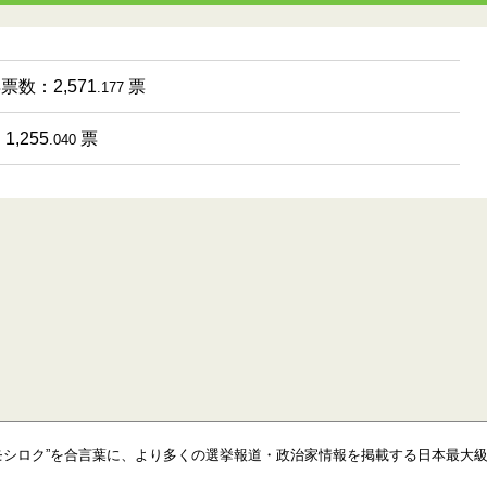
得票数：2,571
票
.177
,255
票
.040
モシロク”を合言葉に、より多くの選挙報道・政治家情報を掲載する日本最大