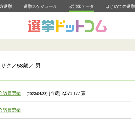
方選挙
選挙スケジュール
政治家データ
はじめての選
サク／58歳／ 男
会議員選挙
[当選] 2,571
票
.177
(2023/04/23)
会議員選挙