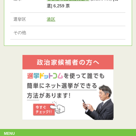
選] 6,259 票
選挙区
港区
その他
MENU