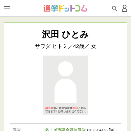
沢田 ひとみ
サワダ ヒトミ／42歳／ 女
選挙
名古屋市議会議員選挙
[当
(2023/04/09)