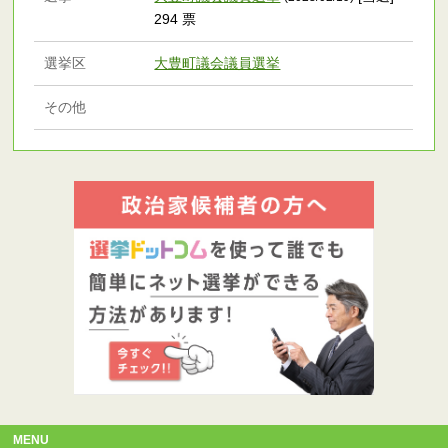
294 票
選挙区
大豊町議会議員選挙
その他
MENU