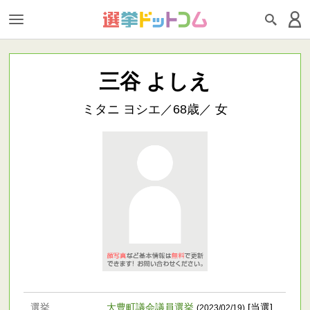
三谷 よしえ
ミタニ ヨシエ／68歳／ 女
選挙
大豊町議会議員選挙
[当選]
(2023/02/19)