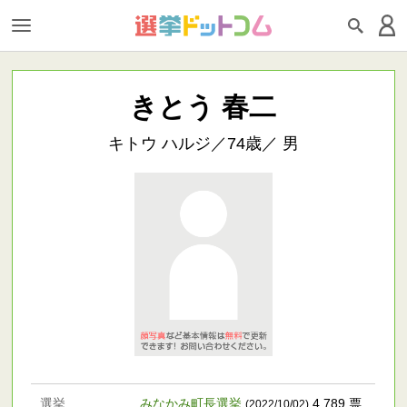
きとう 春二
キトウ ハルジ／74歳／ 男
選挙
みなかみ町長選挙
4,789 票
(2022/10/02)