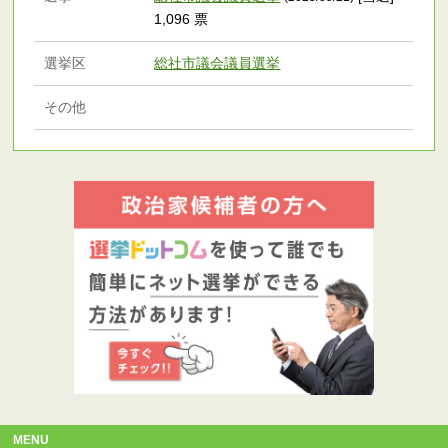
1,096 票
選挙区
総社市議会議員選挙
その他
MENU