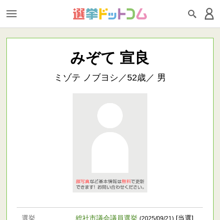
みぞて 宣良
ミゾテ ノブヨシ／52歳／ 男
選挙
総社市議会議員選挙
[当選]
(2025/09/21)