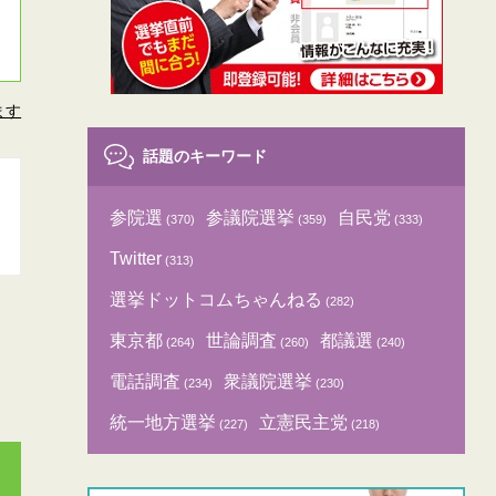
ます
話題のキーワード
参院選
参議院選挙
自民党
(370)
(359)
(333)
Twitter
(313)
選挙ドットコムちゃんねる
(282)
東京都
世論調査
都議選
(264)
(260)
(240)
電話調査
衆議院選挙
(234)
(230)
統一地方選挙
立憲民主党
(227)
(218)