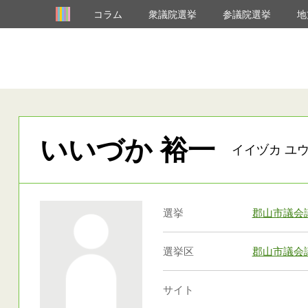
コラム
衆議院選挙
参議院選挙
地
いいづか 裕一
イイヅカ ユウ
選挙
郡山市議会
選挙区
郡山市議会
サイト