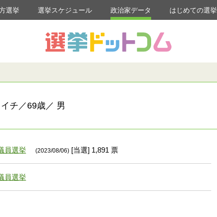
方選挙
選挙スケジュール
政治家データ
はじめての選
イチ／69歳／ 男
議員選挙
[当選] 1,891 票
(2023/08/06)
議員選挙