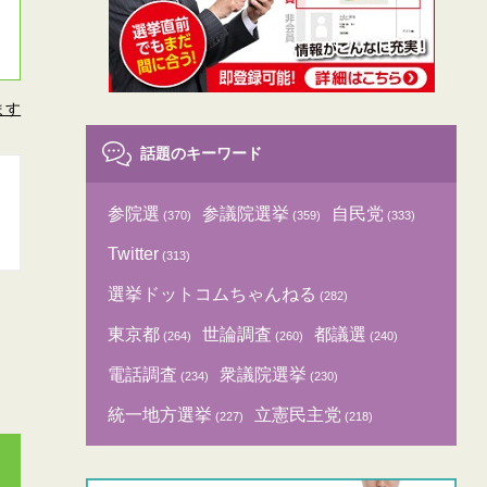
ます
話題のキーワード
参院選
参議院選挙
自民党
(370)
(359)
(333)
Twitter
(313)
選挙ドットコムちゃんねる
(282)
東京都
世論調査
都議選
(264)
(260)
(240)
電話調査
衆議院選挙
(234)
(230)
統一地方選挙
立憲民主党
(227)
(218)