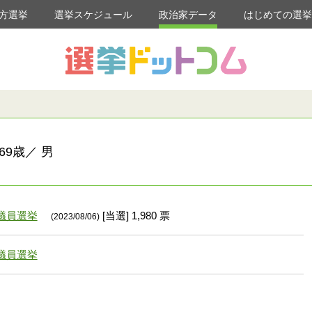
方選挙
選挙スケジュール
政治家データ
はじめての選
69歳／ 男
議員選挙
[当選] 1,980 票
(2023/08/06)
議員選挙