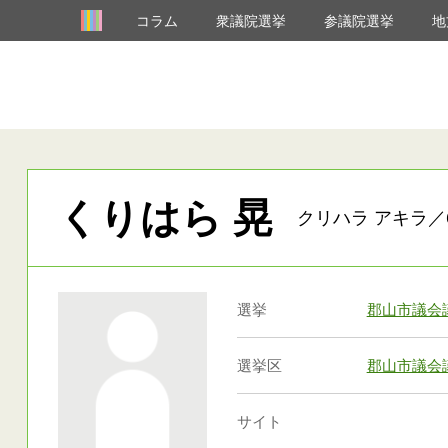
コラム
衆議院選挙
参議院選挙
地
くりはら 晃
クリハラ アキラ／
選挙
郡山市議会
選挙区
郡山市議会
サイト