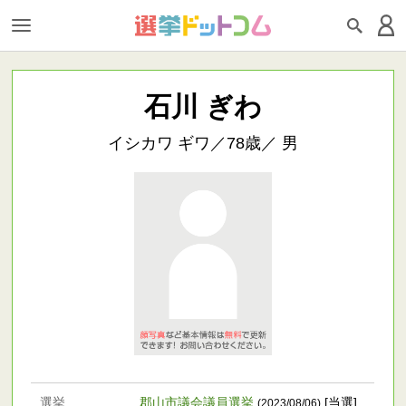
石川 ぎわ
イシカワ ギワ／78歳／ 男
選挙
郡山市議会議員選挙
[当選]
(2023/08/06)