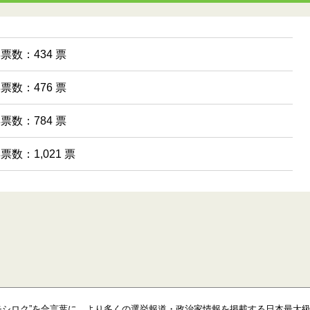
得票数：434 票
得票数：476 票
得票数：784 票
得票数：1,021 票
モシロク”を合言葉に、より多くの選挙報道・政治家情報を掲載する日本最大