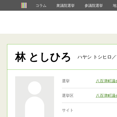
コラム
衆議院選挙
参議院選挙
地
林 としひろ
ハヤシ トシヒロ／
選挙
八百津町議
選挙区
八百津町議
サイト