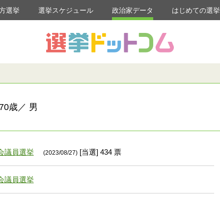
方選挙
選挙スケジュール
政治家データ
はじめての選
70歳／ 男
会議員選挙
[当選] 434 票
(2023/08/27)
会議員選挙