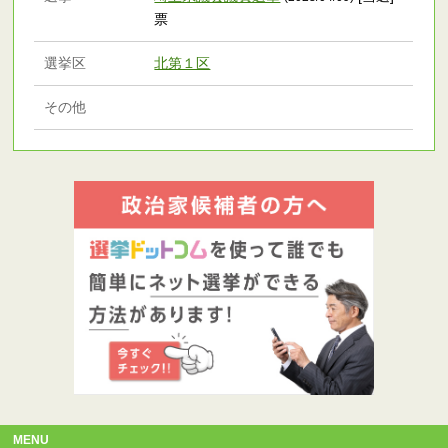
票
選挙区
北第１区
その他
MENU