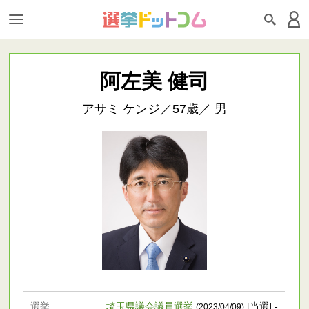
阿左美 健司
アサミ ケンジ／57歳／ 男
選挙
埼玉県議会議員選挙
[当選] -
(2023/04/09)