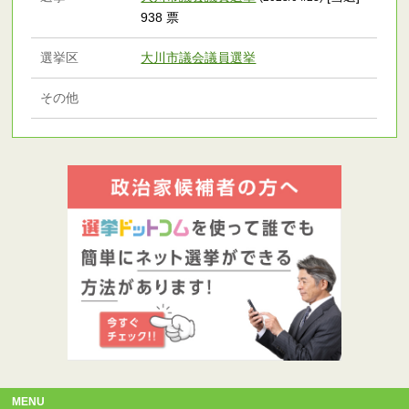
938 票
選挙区
大川市議会議員選挙
その他
MENU