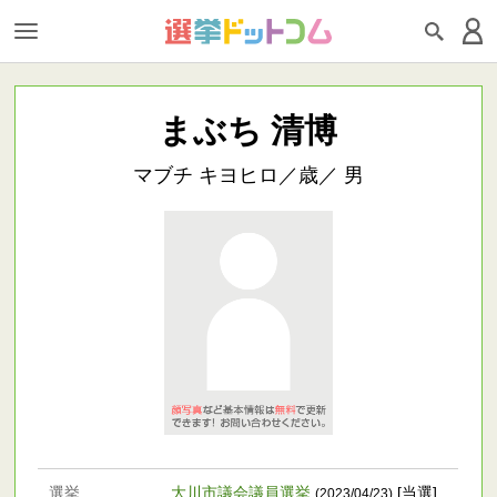
まぶち 清博
マブチ キヨヒロ／歳／ 男
選挙
大川市議会議員選挙
[当選]
(2023/04/23)