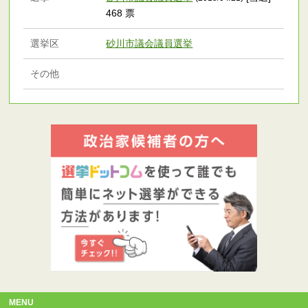
468 票
選挙区
砂川市議会議員選挙
その他
MENU