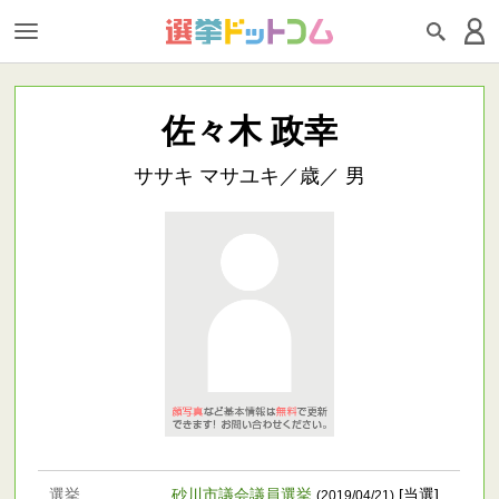
佐々木 政幸
ササキ マサユキ／歳／ 男
選挙
砂川市議会議員選挙
[当選]
(2019/04/21)