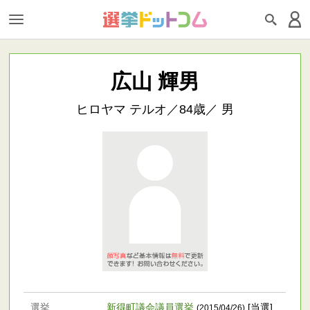
広山 輝男
ヒロヤマ テルオ／84歳／ 男
選挙
新得町議会議員選挙
[当選]
(2015/04/26)