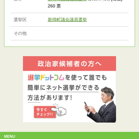
260 票
選挙区
新得町議会議員選挙
その他
MENU