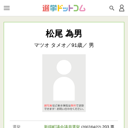
松尾 為男
マツオ タメオ／91歳／ 男
選挙
新得町議会議員選挙
203 票
(2007/04/22)