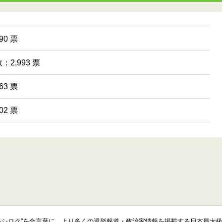
0 票
2,993 票
3 票
2 票
モシロク”を合言葉に、より多くの選挙報道・政治家情報を掲載する日本最大