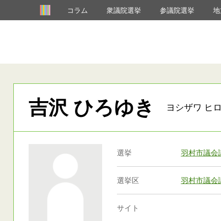
コラム
衆議院選挙
参議院選挙
地
吉沢 ひろゆき
ヨシザワ ヒロ
選挙
羽村市議会
選挙区
羽村市議会
サイト