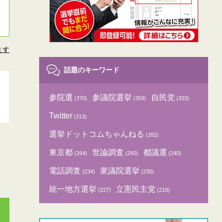
ます
話題のキーワード
参院選
参議院選挙
自民党
(370)
(359)
(333)
Twitter
(313)
選挙ドットコムちゃんねる
(282)
東京都
世論調査
都議選
(264)
(260)
(240)
電話調査
衆議院選挙
(234)
(230)
統一地方選挙
立憲民主党
(227)
(218)