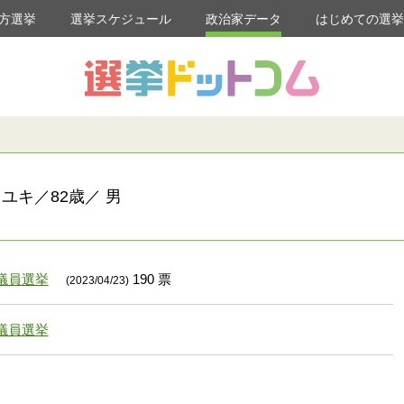
方選挙
選挙スケジュール
政治家データ
はじめての選
ユキ／82歳／ 男
議員選挙
190 票
(2023/04/23)
議員選挙