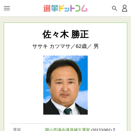
佐々木 勝正
ササキ カツマサ／62歳／ 男
選挙
岡山市議会議員補欠選挙
2,
(2017/10/01)