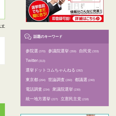
ます
話題のキーワード
参院選
参議院選挙
自民党
(370)
(359)
(333)
Twitter
(313)
選挙ドットコムちゃんねる
(282)
東京都
世論調査
都議選
(264)
(260)
(240)
電話調査
衆議院選挙
(234)
(230)
統一地方選挙
立憲民主党
(227)
(218)