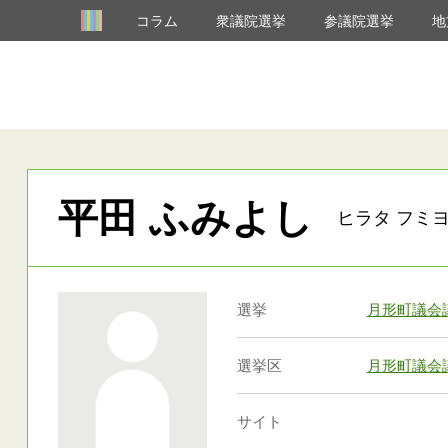
コラム
衆議院選挙
参議院選挙
地
平田 ふみよし
ヒラタ フミ
選挙
月形町議会
選挙区
月形町議会
サイト