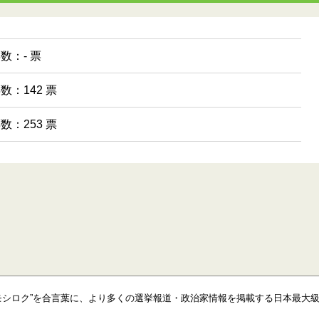
票数：- 票
票数：142 票
票数：253 票
モシロク”を合言葉に、より多くの選挙報道・政治家情報を掲載する日本最大