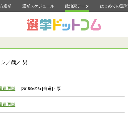
方選挙
選挙スケジュール
政治家データ
はじめての選
ヨシ／歳／ 男
議員選挙
[当選] - 票
(2015/04/26)
議員選挙