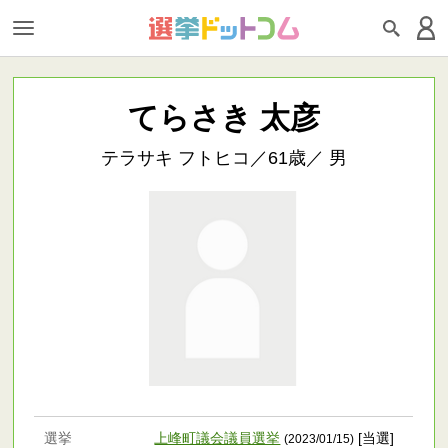
てらさき 太彦
テラサキ フトヒコ／61歳／ 男
選挙
上峰町議会議員選挙
[当選]
(2023/01/15)