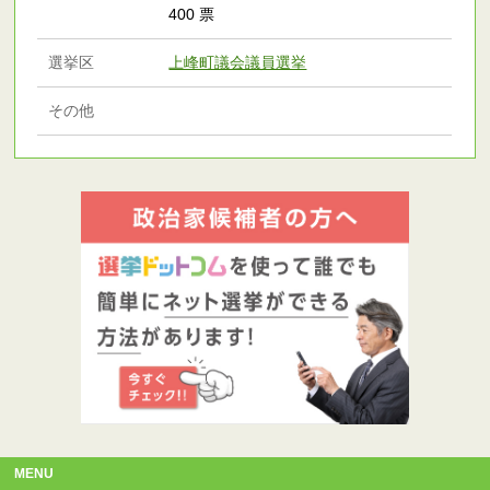
400 票
選挙区
上峰町議会議員選挙
その他
MENU