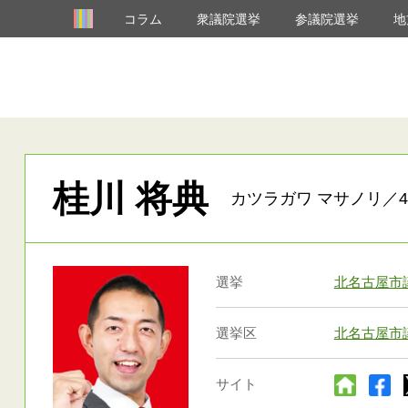
コラム
衆議院選挙
参議院選挙
地
桂川 将典
カツラガワ マサノリ／4
選挙
北名古屋市
選挙区
北名古屋市
サイト