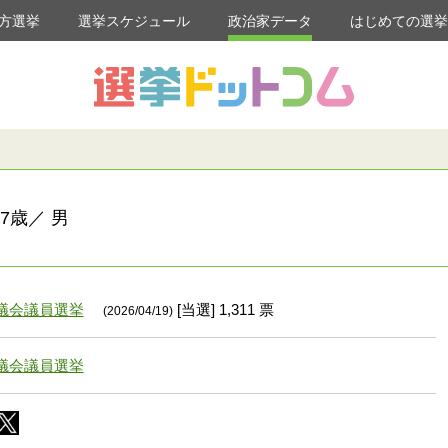
方選挙
選挙スケジュール
政治家データ
はじめての選
7歳／ 男
議会議員選挙
[当選] 1,311 票
(2026/04/19)
議会議員選挙