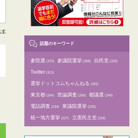
ます
話題のキーワード
参院選
参議院選挙
自民党
(370)
(359)
(333)
Twitter
(313)
選挙ドットコムちゃんねる
(282)
東京都
世論調査
都議選
(264)
(260)
(240)
電話調査
衆議院選挙
(234)
(230)
統一地方選挙
立憲民主党
(227)
(218)