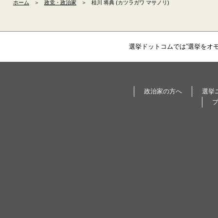
ホーム
＞
政党・政治家
＞
桂川 将典 (カツラガワ マサノリ)
選挙ドットコムでは”選挙をオ
政治家の方へ
選挙