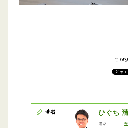
この記
ひぐち 
著者
選挙