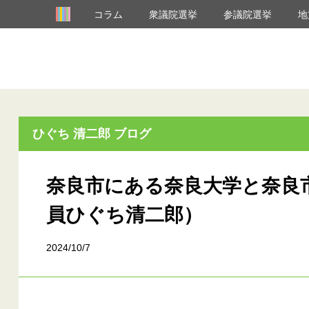
コラム
衆議院選挙
参議院選挙
地
ひぐち 清二郎 ブログ
奈良市にある奈良大学と奈良
員ひぐち清二郎）
2024/10/7