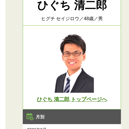
ひぐち 清二郎
ヒグチ セイジロウ／48歳／男
ひぐち 清二郎 トップページへ
月別