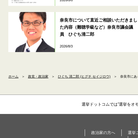
奈良市について直近ご相談いただきまし
た内容（難聴学級など）奈良市議会議
員 ひぐち清二郎
2026/8/3
ホーム
＞
政党・政治家
＞
ひぐち 清二郎 (ヒグチ セイジロウ)
＞
奈良市にあ
選挙ドットコムでは”選挙をオ
政治家の方へ
選挙