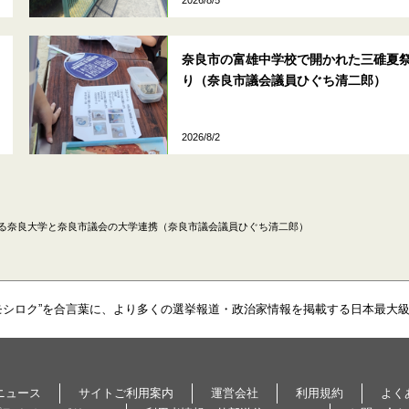
奈良市の富雄中学校で開かれた三碓夏
り（奈良市議会議員ひぐち清二郎）
2026/8/2
る奈良大学と奈良市議会の大学連携（奈良市議会議員ひぐち清二郎）
モシロク”を合言葉に、より多くの選挙報道・政治家情報を掲載する日本最大
ニュース
サイトご利用案内
運営会社
利用規約
よく