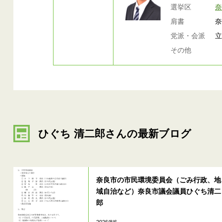
選挙区
肩書
党派・会派
その他
ひぐち 清二郎さんの最新ブログ
奈良市の市民環境委員会（ごみ行政、地
域自治など）奈良市議会議員ひぐち清二
郎
2026/8/6