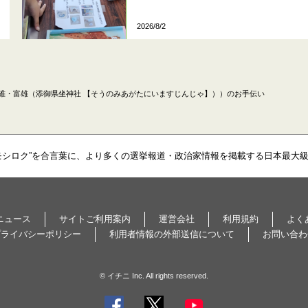
2026/8/2
碓・富雄（添御県坐神社 【そうのみあがたにいますじんじゃ】））のお手伝い
モシロク”を合言葉に、より多くの選挙報道・政治家情報を掲載する日本最大
ニュース
サイトご利用案内
運営会社
利用規約
よく
プライバシーポリシー
利用者情報の外部送信について
お問い合わ
© イチニ Inc. All rights reserved.