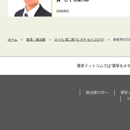
2026/8/3
ホーム
＞
政党・政治家
＞
ひぐち 清二郎 (ヒグチ セイジロウ)
＞
奈良市の三
選挙ドットコムでは”選挙をオ
政治家の方へ
選挙