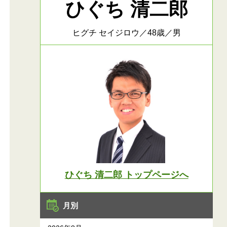
ひぐち 清二郎
ヒグチ セイジロウ／48歳／男
ひぐち 清二郎 トップページへ
月別