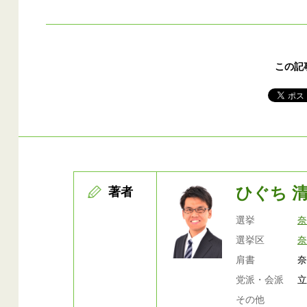
この記
ひぐち 
著者
選挙
選挙区
肩書
党派・会派
その他