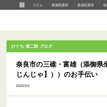
コラム
衆議院選挙
参議院選挙
地
ひぐち 清二郎 ブログ
奈良市の三碓・富雄（添御県
じんじゃ】））のお手伝い
2025/2/3