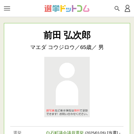
前田 弘次郎
マエダ コウジロウ／65歳／ 男
選挙
白石町議会議員選挙
[当選] -
(2025/01/26)