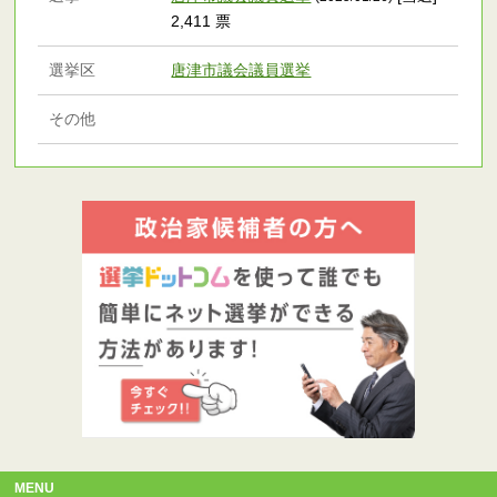
2,411 票
選挙区
唐津市議会議員選挙
その他
MENU