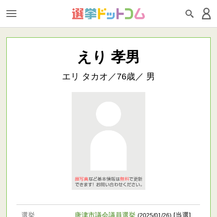
えり 孝男
エリ タカオ／76歳／ 男
選挙
唐津市議会議員選挙
[当選]
(2025/01/26)