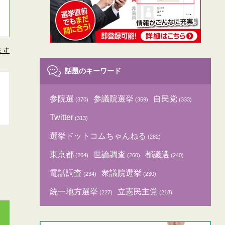
ます
話題のキーワード
参院選
参議院選挙
自民党
(370)
(359)
(333)
Twitter
(313)
選挙ドットコムちゃんねる
(282)
東京都
世論調査
都議選
(264)
(260)
(240)
電話調査
衆議院選挙
(234)
(230)
統一地方選挙
立憲民主党
(227)
(218)