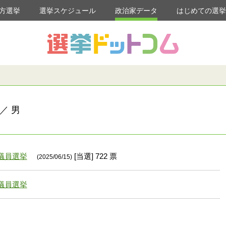
方選挙
選挙スケジュール
政治家データ
はじめての選
／ 男
議員選挙
[当選] 722 票
(2025/06/15)
議員選挙