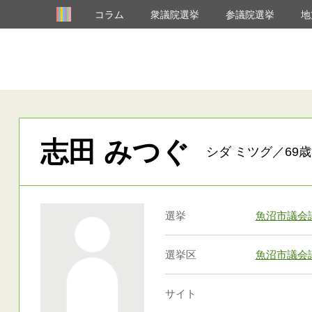
コラム
衆議院選挙
参議院選挙
地
志田 みつぐ
シダ ミツグ／69歳
選挙
魚沼市議会
選挙区
魚沼市議会
サイト