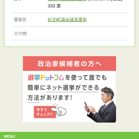
333 票
選挙区
紀北町議会議員選挙
その他
MENU