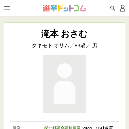
滝本 おさむ
タキモト オサム／83歳／ 男
選挙
紀北町議会議員選挙
[当選]
(2022/11/06)