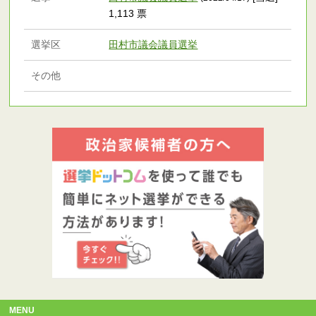
1,113 票
選挙区
田村市議会議員選挙
その他
MENU