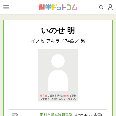
いのせ 明
イノセ アキラ／74歳／ 男
選挙
田村市議会議員選挙
[当選]
(2022/04/17)