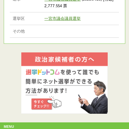
2,777
票
.554
選挙区
一宮市議会議員選挙
その他
MENU