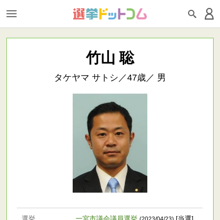
竹山 聡
タケヤマ サトシ／47歳／ 男
選挙
一宮市議会議員選挙
[当選]
(2023/04/23)