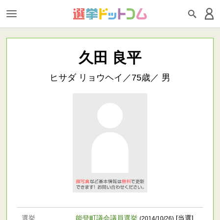
久田 良平
ヒサダ リョウヘイ／75歳／ 男
選挙
能登町議会議員選挙
[当選]
(2014/10/26)