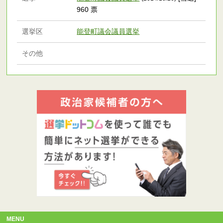
960 票
選挙区
能登町議会議員選挙
その他
MENU