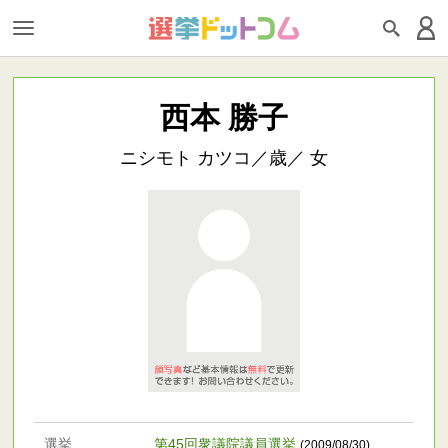
西本 勝子
ニシモト カツコ／歳／ 女
選挙
第45回衆議院議員選挙
(2009/08/30)