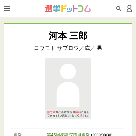
河本 三郎
コウモト サブロウ／歳／ 男
選挙
第45回衆議院議員選挙
(2009/08/30)