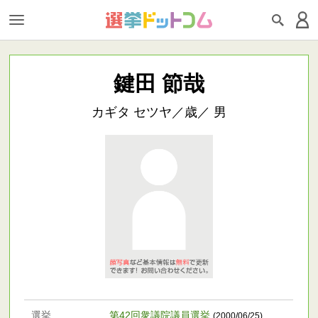
鍵田 節哉
カギタ セツヤ／歳／ 男
選挙
第42回衆議院議員選挙
(2000/06/25)