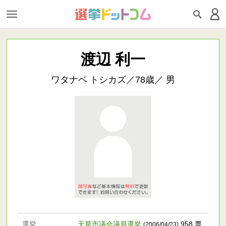
渡辺 利一
ワタナベ トシカズ／78歳／ 男
選挙
天草市議会議員選挙
958 票
(2006/04/23)