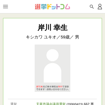
岸川 幸生
キシカワ ユキオ／59歳／ 男
選挙
天草市議会議員選挙
662 票
(2006/04/23)