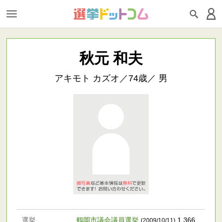
秋元 和夫
アキモト カズオ／74歳／ 男
選挙
鶴岡市議会議員選挙
1,366
(2009/10/11)