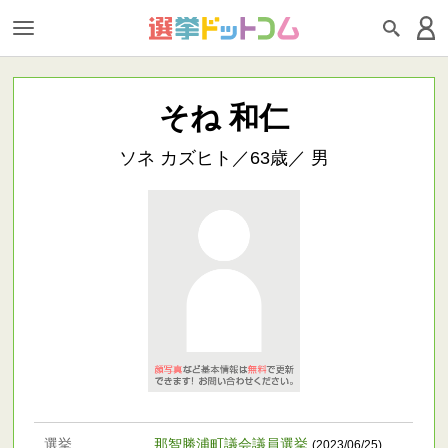
そね 和仁
ソネ カズヒト／63歳／ 男
選挙
那智勝浦町議会議員選挙
(2023/06/25)