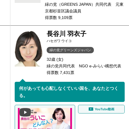
緑の党（GREENS JAPAN）共同代表 元東
京都杉並区議会議員
得票数 9,109票
長谷川 羽衣子
ハセガワ ウイコ
緑の党グリーンズジャパン
32歳 (女)
緑の党共同代表 NGO e-みらい構想代表
得票数 7,431票
何があっても心配しなくていい国を、あなたとつく
る。
YouTube動画