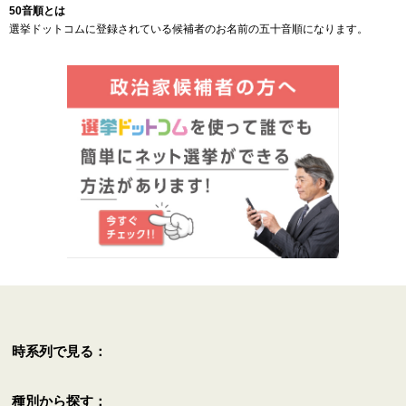
50音順とは
選挙ドットコムに登録されている候補者のお名前の五十音順になります。
時系列で見る：
種別から探す：