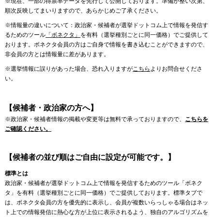
※現在、一部の得票率データを先行して公開しております。準備が整い次第、
順次反映してまいりますので、あらかじめご了承ください。
※情報量の違いについて：政治家・候補者が選挙ドットコム上で情報を発信す
るためのツール
「ボネクタ」
を有料（選挙種別ごとに同一価格）でご提供して
おります。ボネクタ会員の方はご自身で情報を書き込むことができますので、
非会員の方とは情報量に差があります。
※選挙情報に誤りがあった場合、恐れ入りますが
こちら
よりお問合せくださ
い。
【候補者・政治家の方へ】
※政治家・候補者情報の掲載や変更等は無料で承っておりますので、
こちらを
ご確認ください。
【候補者の並び順はご自由に設定が可能です。】
標準とは
政治家・候補者が選挙ドットコム上で情報を発信するためのツール「ボネク
タ」を有料（選挙種別ごとに同一価格）でご提供しております。標準タブで
は、ボネクタ会員の方を優先的に表示し、会員が複数いらっしゃる場合はネッ
ト上での情報発信に熱心な方が上位に表示されるよう、独自のアルゴリズムを