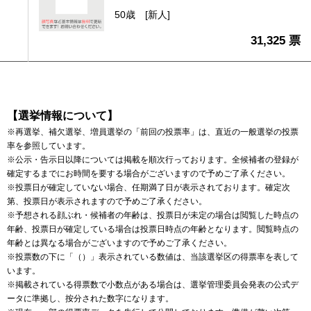
50歳
[新人]
31,325 票
【選挙情報について】
※再選挙、補欠選挙、増員選挙の「前回の投票率」は、直近の一般選挙の投票
率を参照しています。
※公示・告示日以降については掲載を順次行っております。全候補者の登録が
確定するまでにお時間を要する場合がございますので予めご了承ください。
※投票日が確定していない場合、任期満了日が表示されております。確定次
第、投票日が表示されますので予めご了承ください。
※予想される顔ぶれ・候補者の年齢は、投票日が未定の場合は閲覧した時点の
年齢、投票日が確定している場合は投票日時点の年齢となります。閲覧時点の
年齢とは異なる場合がございますので予めご了承ください。
※投票数の下に「（）」表示されている数値は、当該選挙区の得票率を表して
います。
※掲載されている得票数で小数点がある場合は、選挙管理委員会発表の公式デ
ータに準拠し、按分された数字になります。