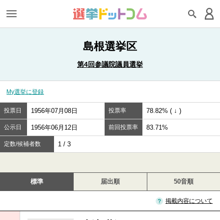
島根選挙区
第4回参議院議員選挙
My選挙に登録
投票日
1956年07月08日
投票率
78.82% ( ↓ )
公示日
1956年06月12日
前回投票率
83.71%
定数/候補者数
1 / 3
標準
届出順
50音順
掲載内容について