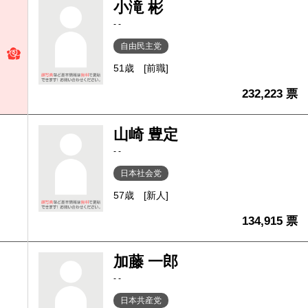
小滝 彬
- -
自由民主党
51歳
[前職]
232,223 票
山崎 豊定
- -
日本社会党
57歳
[新人]
134,915 票
加藤 一郎
- -
日本共産党