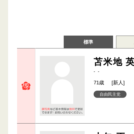
標準
苫米地 
- -
71歳
[新人]
自由民主党