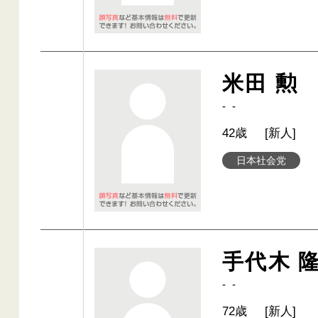
米田 勲
- -
42歳
[新人]
日本社会党
手代木 
- -
72歳
[新人]