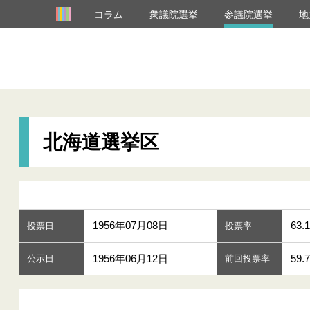
コラム
衆議院選挙
参議院選挙
地
北海道選挙区
1956年07月08日
63.1
投票日
投票率
1956年06月12日
59.
公示日
前回投票率