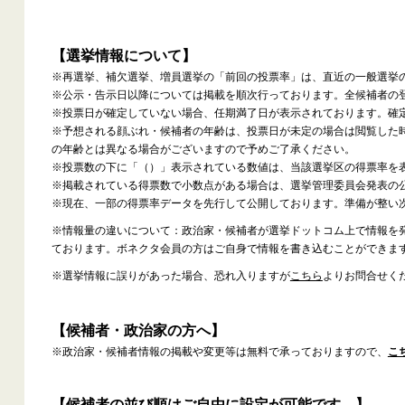
【選挙情報について】
※再選挙、補欠選挙、増員選挙の「前回の投票率」は、直近の一般選挙
※公示・告示日以降については掲載を順次行っております。全候補者の
※投票日が確定していない場合、任期満了日が表示されております。確
※予想される顔ぶれ・候補者の年齢は、投票日が未定の場合は閲覧した
の年齢とは異なる場合がございますので予めご了承ください。
※投票数の下に「（）」表示されている数値は、当該選挙区の得票率を
※掲載されている得票数で小数点がある場合は、選挙管理委員会発表の
※現在、一部の得票率データを先行して公開しております。準備が整い
※情報量の違いについて：政治家・候補者が選挙ドットコム上で情報を
ております。ボネクタ会員の方はご自身で情報を書き込むことができま
※選挙情報に誤りがあった場合、恐れ入りますが
こちら
よりお問合せく
【候補者・政治家の方へ】
※政治家・候補者情報の掲載や変更等は無料で承っておりますので、
こ
【候補者の並び順はご自由に設定が可能です。】