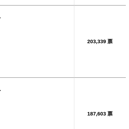
一
203,339 票
吾
187,603 票