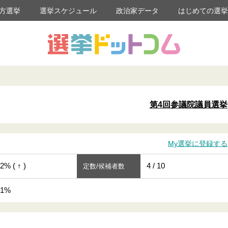
方選挙
選挙スケジュール
政治家データ
はじめての選
第4回参議院議員選挙
My選挙に登録する
2% ( ↑ )
4 / 10
定数/候補者数
71%