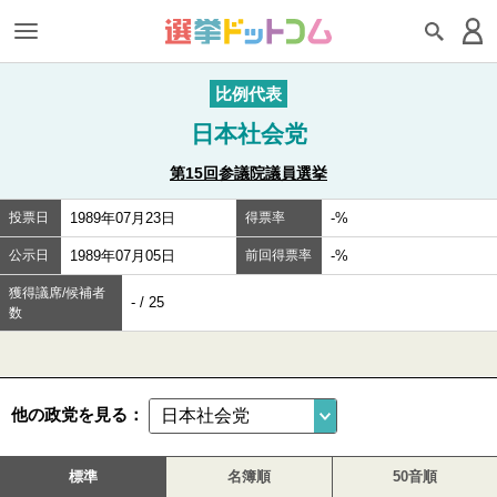
比例代表
日本社会党
第15回参議院議員選挙
投票日
1989年07月23日
得票率
-%
公示日
1989年07月05日
前回得票率
-%
獲得議席/候補者
- / 25
数
他の政党を見る：
標準
名簿順
50音順