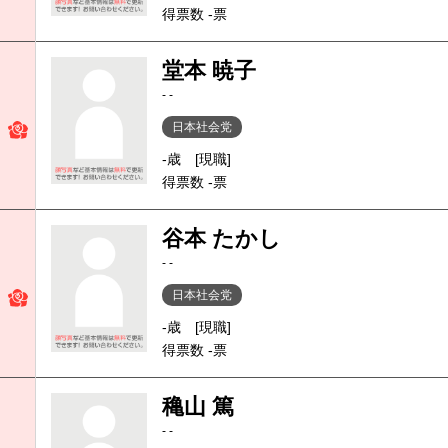
得票数 -票
堂本 暁子
- -
日本社会党
-歳
[現職]
得票数 -票
谷本 たかし
- -
日本社会党
-歳
[現職]
得票数 -票
穐山 篤
- -