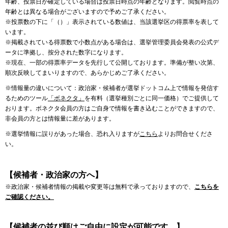
年齢、投票日が確定している場合は投票日時点の年齢となります。閲覧時点の
年齢とは異なる場合がございますので予めご了承ください。
※投票数の下に「（）」表示されている数値は、当該選挙区の得票率を表して
います。
※掲載されている得票数で小数点がある場合は、選挙管理委員会発表の公式デ
ータに準拠し、按分された数字になります。
※現在、一部の得票率データを先行して公開しております。準備が整い次第、
順次反映してまいりますので、あらかじめご了承ください。
※情報量の違いについて：政治家・候補者が選挙ドットコム上で情報を発信す
るためのツール
「ボネクタ」
を有料（選挙種別ごとに同一価格）でご提供して
おります。ボネクタ会員の方はご自身で情報を書き込むことができますので、
非会員の方とは情報量に差があります。
※選挙情報に誤りがあった場合、恐れ入りますが
こちら
よりお問合せくださ
い。
【候補者・政治家の方へ】
※政治家・候補者情報の掲載や変更等は無料で承っておりますので、
こちらを
ご確認ください。
【候補者の並び順はご自由に設定が可能です。】