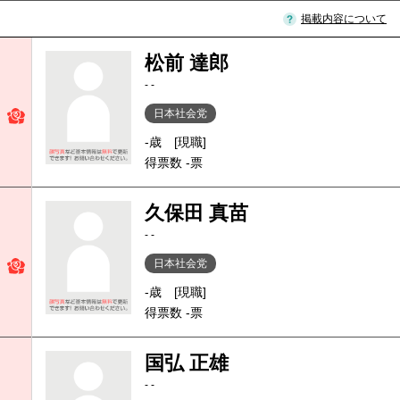
掲載内容について
松前 達郎
- -
日本社会党
-歳
[現職]
得票数 -票
久保田 真苗
- -
日本社会党
-歳
[現職]
得票数 -票
国弘 正雄
- -