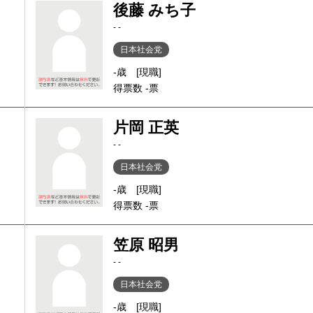
後藤 みち子
- -
日本社会党
-歳
[現職]
得票数 -票
片岡 正英
- -
日本社会党
-歳
[現職]
得票数 -票
笠原 昭男
- -
日本社会党
-歳
[現職]