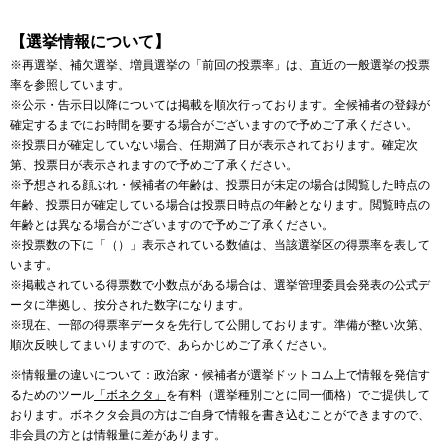
【選挙情報について】
※再選挙、補欠選挙、増員選挙の「前回の投票率」は、直近の一般選挙の投票
率を参照しています。
※公示・告示日以降については掲載を順次行っております。全候補者の登録が
確定するまでにお時間を要する場合がございますので予めご了承ください。
※投票日が確定していない場合、任期満了日が表示されております。確定次
第、投票日が表示されますので予めご了承ください。
※予想される顔ぶれ・候補者の年齢は、投票日が未定の場合は閲覧した時点の
年齢、投票日が確定している場合は投票日時点の年齢となります。閲覧時点の
年齢とは異なる場合がございますので予めご了承ください。
※投票数の下に「（）」表示されている数値は、当該選挙区の得票率を表して
います。
※掲載されている得票数で小数点がある場合は、選挙管理委員会発表の公式デ
ータに準拠し、按分された数字になります。
※現在、一部の得票率データを先行して公開しております。準備が整い次第、
順次反映してまいりますので、あらかじめご了承ください。
※情報量の違いについて：政治家・候補者が選挙ドットコム上で情報を発信す
るためのツール
「ボネクタ」
を有料（選挙種別ごとに同一価格）でご提供して
おります。ボネクタ会員の方はご自身で情報を書き込むことができますので、
非会員の方とは情報量に差があります。