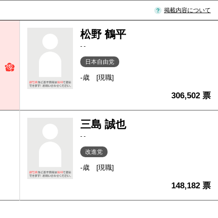
掲載内容について
松野 鶴平
- -
日本自由党
-歳
[現職]
306,502 票
三島 誠也
- -
改進党
-歳
[現職]
148,182 票