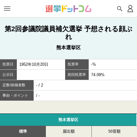
第2回参議院議員補欠選挙 予想される顔ぶ
れ
熊本選挙区
投票日
1952年10月20日
投票率
-%
公示日
前回投票率
74.09%
定数/候補者数
- / 2
事由・ポイント
/ -
熊本選挙区
標準
届出順
50音順