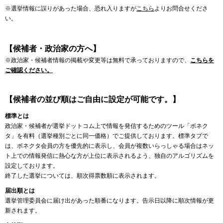
※選挙情報に誤りがあった場合、恐れ入りますが
こちら
よりお問合せくださ
い。
【候補者・政治家の方へ】
※政治家・候補者情報の掲載や変更等は無料で承っておりますので、
こちらを
ご確認ください。
【候補者の並び順はご自由に設定が可能です。】
標準とは
政治家・候補者が選挙ドットコム上で情報を発信するためのツール「ボネク
タ」を有料（選挙種別ごとに同一価格）でご提供しております。標準タブで
は、ボネクタ会員の方を優先的に表示し、会員が複数いらっしゃる場合はネッ
ト上での情報発信に熱心な方が上位に表示されるよう、独自のアルゴリズムを
設定しております。
終了した選挙については、順次得票数順に表示されます。
届出順とは
選挙管理委員会に届け出があった順番になります。告示日以降に順次情報が更
新されます。