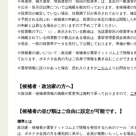
※再選挙、補欠選挙、増員選挙の「前回の投票率」は、直近の一般選挙
※公示・告示日以降については掲載を順次行っております。全候補者の
※投票日が確定していない場合、任期満了日が表示されております。確
※予想される顔ぶれ・候補者の年齢は、投票日が未定の場合は閲覧した
の年齢とは異なる場合がございますので予めご了承ください。
※投票数の下に「（）」表示されている数値は、当該選挙区の得票率を
※掲載されている得票数で小数点がある場合は、選挙管理委員会発表の
※現在、一部の得票率データを先行して公開しております。準備が整い
※情報量の違いについて：政治家・候補者が選挙ドットコム上で情報を
ております。ボネクタ会員の方はご自身で情報を書き込むことができま
※選挙情報に誤りがあった場合、恐れ入りますが
こちら
よりお問合せく
【候補者・政治家の方へ】
※政治家・候補者情報の掲載や変更等は無料で承っておりますので、
こ
【候補者の並び順はご自由に設定が可能です。】
標準とは
政治家・候補者が選挙ドットコム上で情報を発信するためのツール「ボ
は、ボネクタ会員の方を優先的に表示し、会員が複数いらっしゃる場合