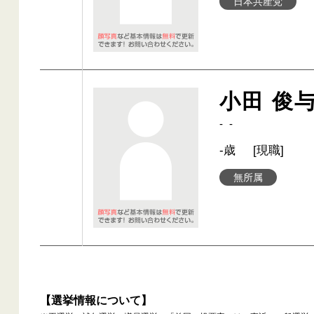
日本共産党
小田 俊
- -
-歳
[現職]
無所属
【選挙情報について】