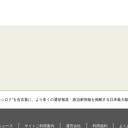
モシロク”を合言葉に、より多くの選挙報道・政治家情報を掲載する日本最大
ニュース
サイトご利用案内
運営会社
利用規約
よく