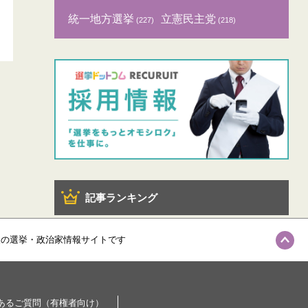
統一地方選挙
立憲民主党
(227)
(218)
記事ランキング
級の選挙・政治家情報サイトです
あるご質問（有権者向け）