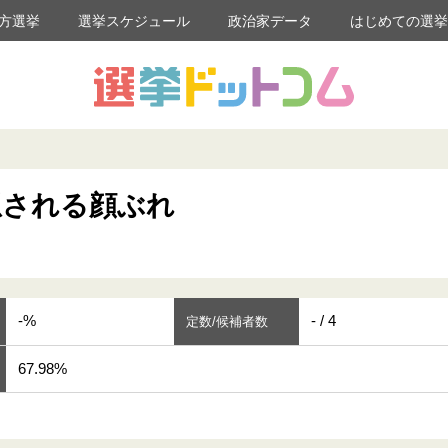
方選挙
選挙スケジュール
政治家データ
はじめての選
想される顔ぶれ
-%
- / 4
定数/候補者数
67.98%