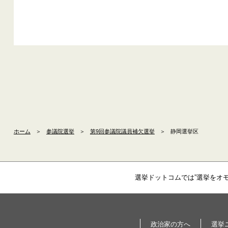
ホーム
＞
参議院選挙
＞
第9回参議院議員補欠選挙
＞
静岡選挙区
選挙ドットコムでは”選挙をオ
政治家の方へ
選挙