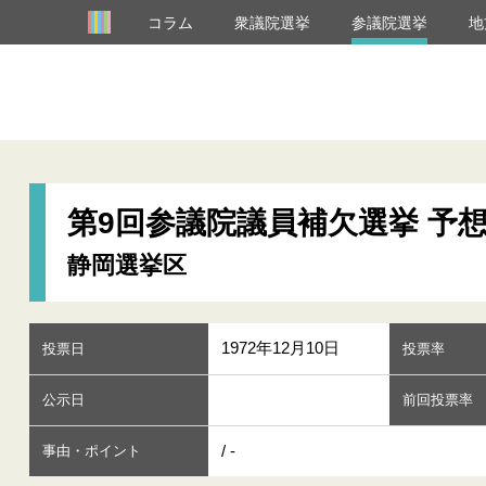
コラム
衆議院選挙
参議院選挙
地
第9回参議院議員補欠選挙 予
静岡選挙区
1972年12月10日
投票日
投票率
公示日
前回投票率
/ -
事由・ポイント