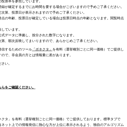
の投票率を参照しています。
登録が確定するまでにお時間を要する場合がございますので予めご了承ください。
定次第、投票日が表示されますので予めご了承ください。
時点の年齢、投票日が確定している場合は投票日時点の年齢となります。閲覧時点
表しています。
公式データに準拠し、按分された数字になります。
次第、順次反映してまいりますので、あらかじめご了承ください。
発信するためのツール
「ボネクタ」
を有料（選挙種別ごとに同一価格）でご提供し
すので、非会員の方とは情報量に差があります。
ださい。
ちらをご確認ください。
ネクタ」を有料（選挙種別ごとに同一価格）でご提供しております。標準タブで
はネット上での情報発信に熱心な方が上位に表示されるよう、独自のアルゴリズム