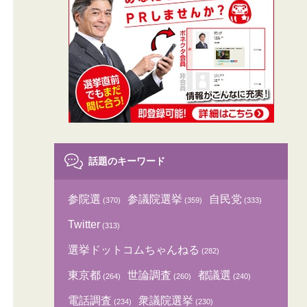
話題のキーワード
参院選
参議院選挙
自民党
(370)
(359)
(333)
Twitter
(313)
選挙ドットコムちゃんねる
(282)
東京都
世論調査
都議選
(264)
(260)
(240)
電話調査
衆議院選挙
(234)
(230)