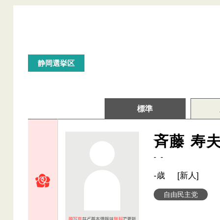
静岡選挙区
標準
斉藤 寿
- -
-歳
[新人]
自由民主党