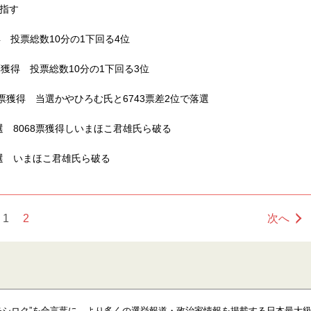
指す
 投票総数10分の1下回る4位
獲得 投票総数10分の1下回る3位
票獲得 当選かやひろむ氏と6743票差2位で落選
 8068票獲得しいまほこ君雄氏ら破る
選 いまほこ君雄氏ら破る
1
2
次へ
モシロク”を合言葉に、より多くの選挙報道・政治家情報を掲載する日本最大