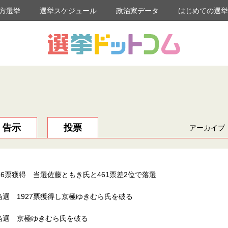
方選挙
選挙スケジュール
政治家データ
はじめての選
告示
投票
アーカイブ
6票獲得 当選佐藤ともき氏と461票差2位で落選
選 1927票獲得し京極ゆきむら氏を破る
当選 京極ゆきむら氏を破る