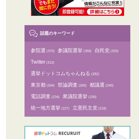
話題のキーワード
参院選
参議院選挙
自民党
(370)
(359)
(333)
Twitter
(313)
選挙ドットコムちゃんねる
(282)
東京都
世論調査
都議選
(264)
(260)
(240)
電話調査
衆議院選挙
(234)
(230)
統一地方選挙
立憲民主党
(227)
(218)