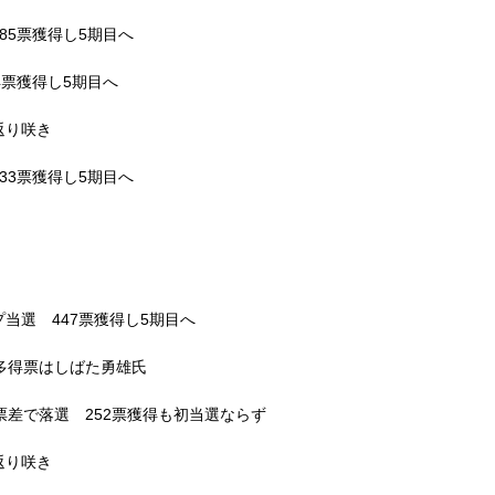
85票獲得し5期目へ
4票獲得し5期目へ
返り咲き
33票獲得し5期目へ
当選 447票獲得し5期目へ
多得票はしばた勇雄氏
票差で落選 252票獲得も初当選ならず
返り咲き