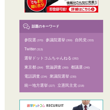
話題のキーワード
参院選
参議院選挙
自民党
(370)
(359)
(333)
Twitter
(313)
選挙ドットコムちゃんねる
(282)
東京都
世論調査
都議選
(264)
(260)
(240)
電話調査
衆議院選挙
(234)
(230)
統一地方選挙
立憲民主党
(227)
(218)