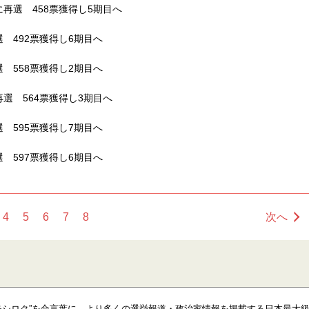
再選 458票獲得し5期目へ
 492票獲得し6期目へ
 558票獲得し2期目へ
選 564票獲得し3期目へ
 595票獲得し7期目へ
 597票獲得し6期目へ
4
5
6
7
8
次へ
モシロク”を合言葉に、より多くの選挙報道・政治家情報を掲載する日本最大