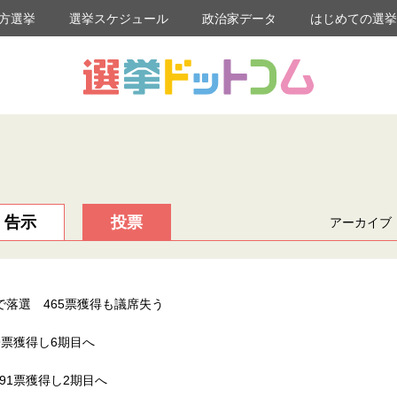
方選挙
選挙スケジュール
政治家データ
はじめての選
告示
投票
アーカイブ
で落選 465票獲得も議席失う
9票獲得し6期目へ
91票獲得し2期目へ