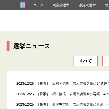
コラム
衆議院選挙
参議院選挙
地
選挙ニュース
すべて
2023/12/25
［投票］
田村和也氏、岩沼市議選挙に24票差
2023/12/25
［投票］
櫻井隆氏、岩沼市議選挙に再選 48
2023/12/25
［投票］
西塚秀市氏、岩沼市議選挙に再選 4