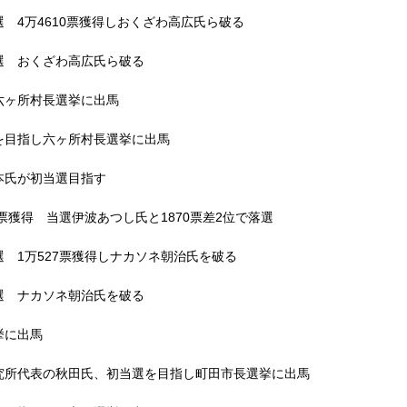
 4万4610票獲得しおくざわ高広氏ら破る
選 おくざわ高広氏ら破る
六ヶ所村長選挙に出馬
を目指し六ヶ所村長選挙に出馬
本氏が初当選目指す
票獲得 当選伊波あつし氏と1870票差2位で落選
 1万527票獲得しナカソネ朝治氏を破る
選 ナカソネ朝治氏を破る
挙に出馬
究所代表の秋田氏、初当選を目指し町田市長選挙に出馬