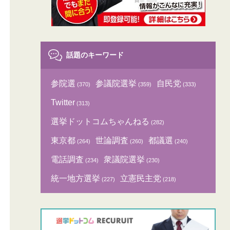
話題のキーワード
参院選
参議院選挙
自民党
(370)
(359)
(333)
Twitter
(313)
選挙ドットコムちゃんねる
(282)
東京都
世論調査
都議選
(264)
(260)
(240)
電話調査
衆議院選挙
(234)
(230)
統一地方選挙
立憲民主党
(227)
(218)