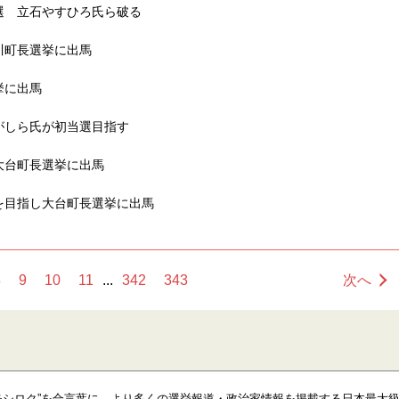
選 立石やすひろ氏ら破る
川町長選挙に出馬
挙に出馬
がしら氏が初当選目指す
大台町長選挙に出馬
を目指し大台町長選挙に出馬
8
9
10
11
...
342
343
次へ
モシロク”を合言葉に、より多くの選挙報道・政治家情報を掲載する日本最大