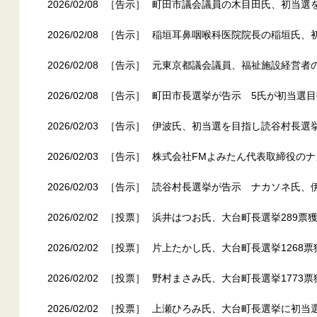
2026/02/08
［告示］
町田市議会議員の木目田氏、初当選
2026/02/08
［告示］
稲垣耳鼻咽喉科医院院長の稲垣氏、
2026/02/08
［告示］
元東京都議会議員、福祉施設経営者
2026/02/08
［告示］
町田市長選挙が告示 5氏が初当選目
2026/02/03
［告示］
伊波氏、初当選を目指し読谷村長選
2026/02/03
［告示］
株式会社FMよみたん代表取締役の
2026/02/03
［告示］
読谷村長選挙が告示 ナカソネ氏、
2026/02/02
［投票］
浜井はつお氏、大台町長選挙289票獲
2026/02/02
［投票］
片上たかし氏、大台町長選挙1268票
2026/02/02
［投票］
野村まさみ氏、大台町長選挙1773票
2026/02/02
［投票］
上瀬ひろみ氏、大台町長選挙に初当選