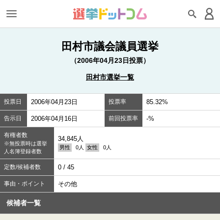
田村市議会議員選挙
（2006年04月23日投票）
田村市選挙一覧
投票日
2006年04月23日
投票率
85.32%
告示日
2006年04月16日
前回投票率
-%
有権者数
34,845人
※無投票時は選挙
男性
0人
女性
0人
人名簿登録者数
定数/候補者数
0 / 45
事由・ポイント
その他
候補者一覧