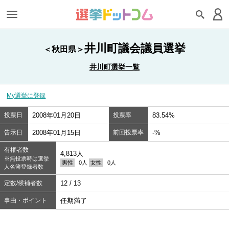
井川町議会議員選挙
＜秋田県＞
井川町選挙一覧
My選挙に登録
投票日
2008年01月20日
投票率
83.54%
告示日
2008年01月15日
前回投票率
-%
有権者数
4,813人
※無投票時は選挙
男性
0人
女性
0人
人名簿登録者数
定数/候補者数
12 / 13
事由・ポイント
任期満了