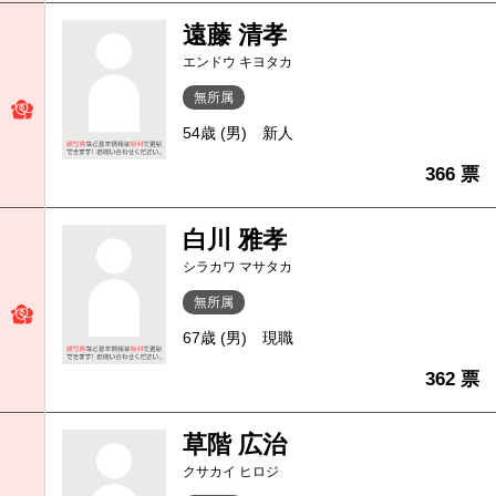
遠藤 清孝
エンドウ キヨタカ
無所属
54歳 (男)
新人
366 票
白川 雅孝
シラカワ マサタカ
無所属
67歳 (男)
現職
362 票
草階 広治
クサカイ ヒロジ