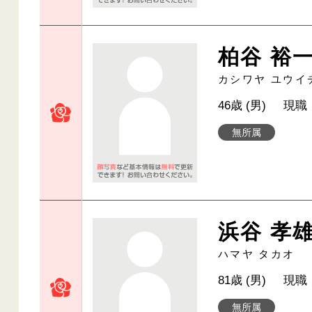
柏谷 裕
カシワヤ ユウイ
46歳 (男)
現職
無所属
浜谷 孝
ハマヤ タカオ
81歳 (男)
現職
無所属