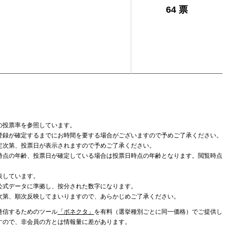
64 票
の投票率を参照しています。
登録が確定するまでにお時間を要する場合がございますので予めご了承ください。
定次第、投票日が表示されますので予めご了承ください。
時点の年齢、投票日が確定している場合は投票日時点の年齢となります。閲覧時点
表しています。
公式データに準拠し、按分された数字になります。
次第、順次反映してまいりますので、あらかじめご了承ください。
発信するためのツール
「ボネクタ」
を有料（選挙種別ごとに同一価格）でご提供し
すので、非会員の方とは情報量に差があります。