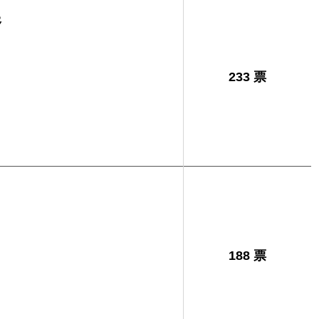
春
233 票
188 票