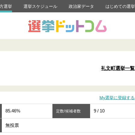
方選挙
選挙スケジュール
政治家データ
はじめての選
礼文町選挙一覧
My選挙に登録する
85.46%
9 / 10
定数/候補者数
無投票